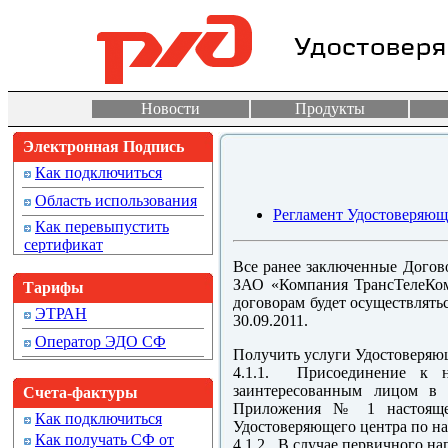
Новости
Продукты
Электронная Подпись
Как подключиться
Область использования
Регламент Удостоверяюще
Как перевыпустить
сертификат
Все ранее заключенные Догов
ЗАО «Компания ТрансТелеКо
Тарифы
договорам будет осуществлят
ЭТРАН
30.09.2011.
Оператор ЭДО СФ
Получить услуги Удостоверяющ
4.1.1. Присоединение к н
заинтересованным лицом в
Счета-фактуры
Приложения № 1 настоящег
Как подключиться
Удостоверяющего центра по на
Как получать СФ от
4.1.2. В случае первичного н