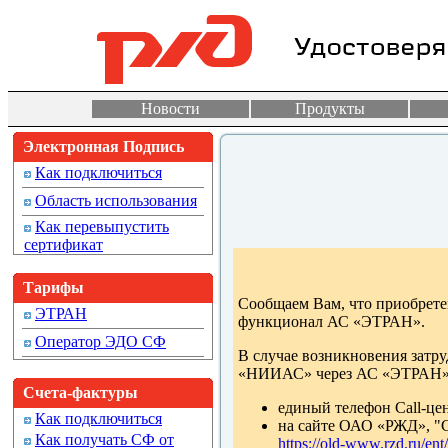
Новости
Продукты
Электронная Подпись
Как подключиться
Область использования
Как перевыпустить
сертификат
Тарифы
Сообщаем Вам, что приобрете
ЭТРАН
функционал АС «ЭТРАН».
Оператор ЭДО СФ
В случае возникновения затр
«НИИАС» через АС «ЭТРАН», 
Счета-фактуры
единый телефон Call-цен
Как подключиться
на сайте ОАО «РЖД», "С
Как получать СФ от
https://old-www.rzd.ru/ent