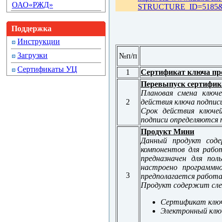
ОАО«РЖД»
STRUCTURE_ID=5185&lay
Поддержка
Инструкции
Загрузки
№п/п
Сертификаты УЦ
1
Сертификат ключа пр
Перевыпуск сертифик
Плановая смена ключе
2
действия ключа подписи
Срок действия ключе
подписи определяются
Продукт Мини
Данный продукт соде
компонентов для рабо
предназначен для пол
настроено программн
3
предполагается работа
Продукт содержит сле
Сертификат ключ
Электронный ключ