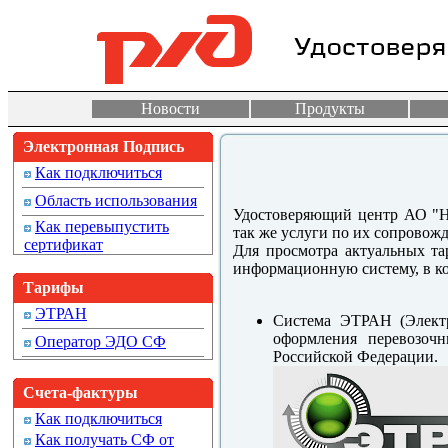
Новости
Продукты
Электронная Подпись
Как подключиться
Область использования
Удостоверяющий центр АО "Н
Как перевыпустить
так же услуги по их сопровож
сертификат
Для просмотра актуальных т
информационную систему, в ко
Тарифы
ЭТРАН
Система ЭТРАН (Электр
оформления перевозоч
Оператор ЭДО СФ
Российской Федерации.
Счета-фактуры
Как подключиться
Как получать СФ от